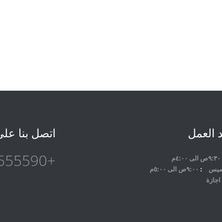
 العمل
اتصل بنا عل
+201021555590
٩:٣٠ص الى ٤:٠٠م
لخميس
٩:٠٠ص الى ٥:٠٠م
اجازة