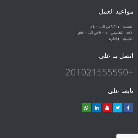
مواعيد العمل
السبت
٩:٣٠ص الى ٤:٠٠م
الاحد - الخميس
٩:٠٠ص الى ٥:٠٠م
الجمعة
اجازة
اتصل بنا على
+201021555590
تابعنا على