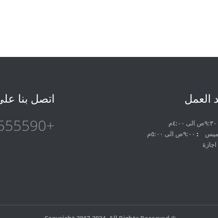
 العمل
اتصل بنا عل
+201021555590
٩:٣٠ص الى ٤:٠٠م
لخميس
٩:٠٠ص الى ٥:٠٠م
اجازة