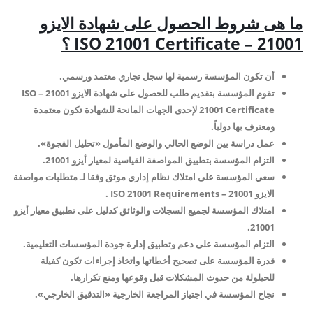
ما هى شروط الحصول على شهادة الايزو
21001 –
ISO 21001 Certificate
؟
أن تكون المؤسسة رسمية لها سجل تجاري معتمد ورسمي.
تقوم المؤسسة بتقديم طلب للحصول على شهادة الايزو 21001 – ISO
21001 Certificate لإحدى الجهات المانحة للشهادة تكون معتمدة
ومعترف بها دولياً.
عمل دراسة بين الوضع الحالي والوضع المأمول «تحليل الفجوة».
التزام المؤسسة بتطبيق المواصفة القياسية لمعيار أيزو 21001.
سعي المؤسسة على امتلاك نظام إداري موثق وفقا لـ متطلبات مواصفة
الايزو 21001 – ISO 21001 Requirements .
امتلاك المؤسسة لجميع السجلات والوثائق كدليل على تطبيق معيار أيزو
21001.
التزام المؤسسة على دعم وتطبيق إدارة جودة المؤسسات التعليمية.
قدرة المؤسسة على تصحيح أخطائها واتخاذ إجراءات تكون كفيلة
للحيلولة من حدوث المشكلات قبل وقوعها ومنع تكرارها.
نجاح المؤسسة في اجتياز المراجعة الخارجية «التدقيق الخارجي».