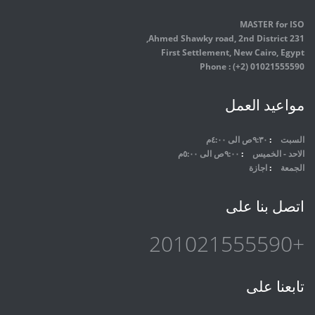
MASTER for ISO
231 Ahmed Shawky road, 2nd District,
First Settlement, New Cairo, Egypt
Phone : (+2) 01021555590
مواعيد العمل
السبت
٩:٣٠ص الى ٤:٠٠م
الاحد - الخميس
٩:٠٠ص الى ٥:٠٠م
الجمعة
اجازة
اتصل بنا على
+201021555590
تابعنا على