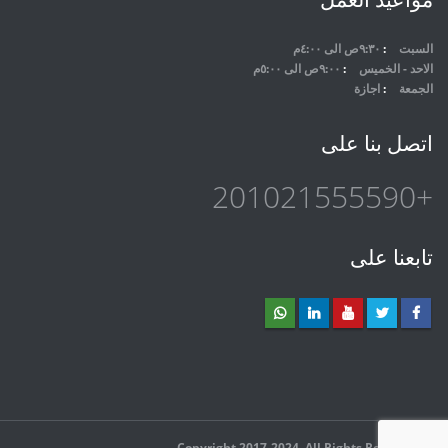
السبت
٩:٣٠ص الى ٤:٠٠م
الاحد - الخميس
٩:٠٠ص الى ٥:٠٠م
الجمعة
اجازة
اتصل بنا على
+201021555590
تابعنا على
© Copyright 2017-2024. All Rights Reserved.