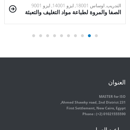
التدريب, اوساس 18001, ايزو 14001, ايزو 9001
الصفا والمروة لطباعة مواد التغليف والتعبئة
العنوان
MASTER for ISO
231 Ahmed Shawky road, 2nd District,
First Settlement, New Cairo, Egypt
Phone : (+2) 01021555590
مواعيد العمل