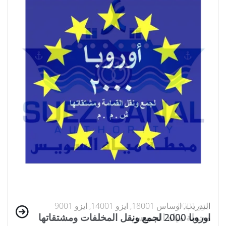
ايزو 9001
التدريب, اوساس 18001, ايزو 14001, ايزو 9001
اوروبا 2000 لجمع ونقل المخلفات ومشتقاتها
محطة مياه السويس