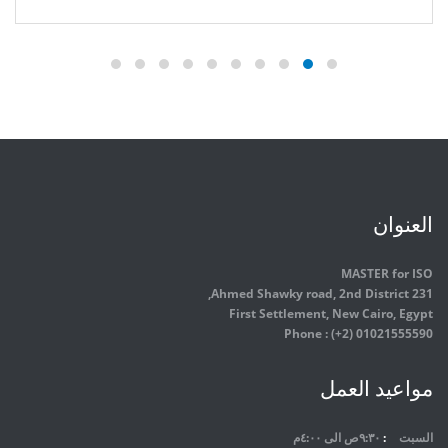
العنوان
MASTER for ISO
231 Ahmed Shawky road, 2nd District,
First Settlement, New Cairo, Egypt
Phone : (+2) 01021555590
مواعيد العمل
السبت
٩:٣٠ص الى ٤:٠٠م