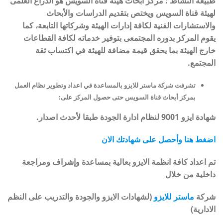
طبيعة النشاط : مركز أبحاث هيئة قناة السويس هو الذراع العلمى
لهيئة قناة السويس ويختص بتقديم الدراسات والأبحاث
والاستشارات الفنية لكافة إدارات الهيئة وشركاتها التابعة، كما
يقوم المركز بدوره المجتمعى بتوفير خدماته لكافة القطاعات
خارج الهيئة بما يحقق قيمة مضافة للهيئة في اكتساب ثقة
المجتمع.
تشرفت شركة ماستر للايزو بالمساعدة في اعداد وتطوير نظام العمل
بمركز أبحاث قناة السويس حتى حصول المركز على:
شهادة ايزو 9001 لنظام ادارة الجودة طبقا لأحدث اصدار.
اضغط هنا وأحصل على شهادتك الان
تم اعداد كافة انظمة الايزو بعالية بمساعدة وإشراف ومراجعة
داخلية من خلال
شركة
ماستر للايزو
(لشهادات الايزو والجودة والتدريب على النظم
الادارية)