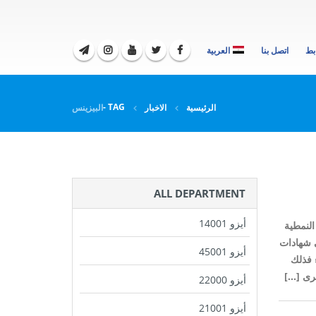
بط
اتصل بنا
العربية
TAG -
الرئيسية
الاخبار
البيزينس
ALL DEPARTMENT
أيزو 14001
النمطية
ى شهادات
أيزو 45001
 فذلك
ى [...]
أيزو 22000
أيزو 21001