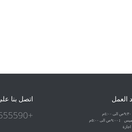
 العمل
اتصل بنا عل
+201021555590
٩:٣٠ص الى ٤:٠٠م
لخميس
٩:٠٠ص الى ٥:٠٠م
اجازة